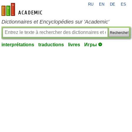
RU
EN
DE
ES
fr-academic.com
Dictionnaires et Encyclopédies sur 'Academic'
Recherche!
interprétations
traductions
livres
Игры ⚽