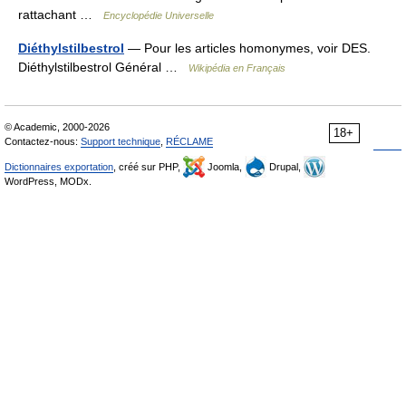
rattachant …
Encyclopédie Universelle
Diéthylstilbestrol
— Pour les articles homonymes, voir DES.
Diéthylstilbestrol Général …
Wikipédia en Français
© Academic, 2000-2026
18+
Contactez-nous:
Support technique
,
RÉCLAME
Dictionnaires exportation
, créé sur PHP,
Joomla,
Drupal,
WordPress, MODx.