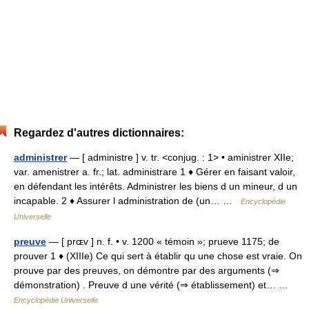
Regardez d'autres dictionnaires:
administrer
— [ administre ] v. tr. <conjug. : 1> • aministrer XIIe;
var. amenistrer a. fr.; lat. administrare 1 ♦ Gérer en faisant valoir,
en défendant les intérêts. Administrer les biens d un mineur, d un
incapable. 2 ♦ Assurer l administration de (un… …
Encyclopédie
Universelle
preuve
— [ prɶv ] n. f. • v. 1200 « témoin »; prueve 1175; de
prouver 1 ♦ (XIIIe) Ce qui sert à établir qu une chose est vraie. On
prouve par des preuves, on démontre par des arguments (⇒
démonstration) . Preuve d une vérité (⇒ établissement) et… …
Encyclopédie Universelle